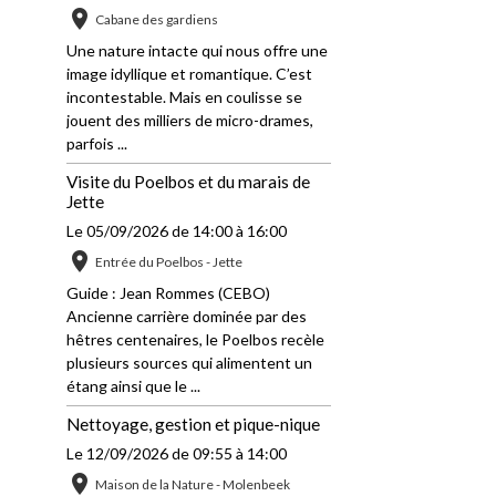
Cabane des gardiens
Une nature intacte qui nous offre une
image idyllique et romantique. C’est
incontestable. Mais en coulisse se
jouent des milliers de micro-drames,
parfois ...
Visite du Poelbos et du marais de
Jette
Le 05/09/2026
de 14:00
à 16:00
Entrée du Poelbos - Jette
Guide : Jean Rommes (CEBO)
Ancienne carrière dominée par des
hêtres centenaires, le Poelbos recèle
plusieurs sources qui alimentent un
étang ainsi que le ...
Nettoyage, gestion et pique-nique
Le 12/09/2026
de 09:55
à 14:00
Maison de la Nature - Molenbeek