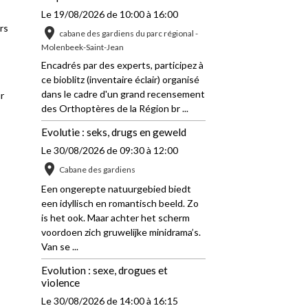
Le 19/08/2026
de 10:00
à 16:00
ers
cabane des gardiens du parc régional -
Molenbeek-Saint-Jean
Encadrés par des experts, participez à
ce bioblitz (inventaire éclair) organisé
dans le cadre d'un grand recensement
ur
des Orthoptères de la Région br ...
Evolutie : seks, drugs en geweld
Le 30/08/2026
de 09:30
à 12:00
Cabane des gardiens
Een ongerepte natuurgebied biedt
een idyllisch en romantisch beeld. Zo
is het ook. Maar achter het scherm
voordoen zich gruwelijke minidrama’s.
Van se ...
Evolution : sexe, drogues et
violence
Le 30/08/2026
de 14:00
à 16:15