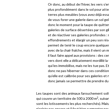
Or donc, au début de l’hiver, les vers s’
plus profondément dans le sol pour atte
terres plus meubles (vous avez déjà essa
de vous forer une galerie dans un sol gelé
donc le moment pour la taupe de quitter
galeries de surface désertées par son gib
et de réactiver ses galeries profondes : 
effondrements et élargir un peu son rés
permet de tenir le coup encore quelque
avec de la chair fraîche, mais il vient un
il faut faire appel aux provisions : des c
vers dont elle a délicatement mordillé la 
qui les immobilise, mais ne les tue pas. E
donc ne pas hiberner dans ces condition
qu’elle est calibrée pour ses galeries et
donc jamais se permettre de prendre du 
Les taupes sont des animaux farouchement solita
2
qui couvre un territoire de 500 à 2000 m
, suiva
sont les lotissements les plus recherchés). Mais,
n’existe pas encore et il faut bien surmonter po