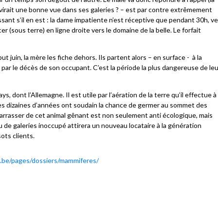
servirait une bonne vue dans ses galeries ? – est par contre extrêmement
essant s’il en est : la dame impatiente n’est réceptive que pendant 30h, v
ncer (sous terre) en ligne droite vers le domaine de la belle. Le forfait
 juin, la mère les fiche dehors. Ils partent alors – en surface - à la
 par le décès de son occupant. C’est la période la plus dangereuse de le
, dont l’Allemagne. Il est utile par l’aération de la terre qu’il effectue à
es dizaines d’années ont soudain la chance de germer au sommet des
ébarrasser de cet animal gênant est non seulement anti écologique, mais
au de galeries inoccupé attirera un nouveau locataire à la génération
sots clients.
.be/pages/dossiers/mammiferes/