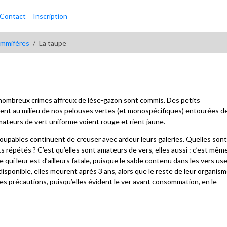
Contact
Inscription
mmifères
La taupe
de nombreux crimes affreux de lèse-gazon sont commis. Des petits
ent au milieu de nos pelouses vertes (et monospécifiques) entourées d
mateurs de vert uniforme voient rouge et rient jaune.
 coupables continuent de creuser avec ardeur leurs galeries. Quelles son
ts répétés ? C’est qu’elles sont amateurs de vers, elles aussi : c’est mêm
qui leur est d’ailleurs fatale, puisque le sable contenu dans les vers us
isponible, elles meurent après 3 ans, alors que le reste de leur organis
es précautions, puisqu’elles évident le ver avant consommation, en le