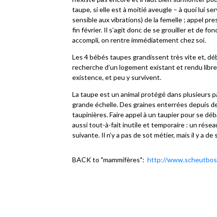
taupe, si elle est à moitié aveugle – à quoi lui 
sensible aux vibrations) de la femelle ; appel pr
fin février. Il s’agit donc de se grouiller et de fo
accompli, on rentre immédiatement chez soi.
Les 4 bébés taupes grandissent très vite et, début
recherche d’un logement existant et rendu libre
existence, et peu y survivent.
La taupe est un animal protégé dans plusieurs pays
grande échelle. Des graines enterrées depuis d
taupinières. Faire appel à un taupier pour se d
aussi tout-à-fait inutile et temporaire : un rése
suivante. Il n’y a pas de sot métier, mais il y a de 
BACK to "mammifères":
http://www.scheutbos