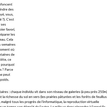
enfoncent
indre des
yé, vous,
 ?). C’est
 ses
ier favori,
réparer les
eau. Cela
s semaines
 moment où
entaines de
tête, ce
t pourquoi
s ? Parce
 ne peut
poids.
ires : chaque individu vit dans son réseau de galeries (à peu près 250m
nt la richesse du sol en vers (les prairies pâturées et les forêts de feuillus
 malgré tous les progrès de l’informatique, la reproduction virtuelle
ur un temps son dégoût de l’autre. Le mâle va donc répondre à l’appel (la