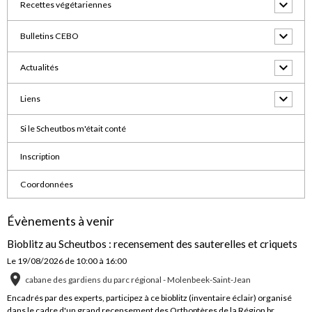
Recettes végétariennes
Bulletins CEBO
Actualités
Liens
Si le Scheutbos m'était conté
Inscription
Coordonnées
Évènements à venir
Bioblitz au Scheutbos : recensement des sauterelles et criquets
Le 19/08/2026
de 10:00
à 16:00
cabane des gardiens du parc régional - Molenbeek-Saint-Jean
Encadrés par des experts, participez à ce bioblitz (inventaire éclair) organisé
dans le cadre d'un grand recensement des Orthoptères de la Région br ...