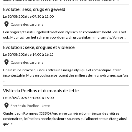
Evolutie : seks, drugs en geweld
Le 30/08/2026
de 09:30
à 12:00
Cabane des gardiens
Een ongerepte natuurgebied biedt een idyllisch en romantisch beeld. Zo is het
ook. Maar achter het scherm voordoen zich gruwelijke minidrama’s. Van se ...
Evolution : sexe, drogues et violence
Le 30/08/2026
de 14:00
à 16:15
Cabane des gardiens
Une nature intacte qui nous offre une image idyllique et romantique. C’est
incontestable. Mais en coulisse se jouent des milliers de micro-drames, parfois
...
Visite du Poelbos et du marais de Jette
Le 05/09/2026
de 14:00
à 16:00
Entrée du Poelbos - Jette
Guide : Jean Rommes (CEBO) Ancienne carrière dominée par des hêtres
centenaires, le Poelbos recèle plusieurs sources qui alimentent un étang ainsi
que le ...