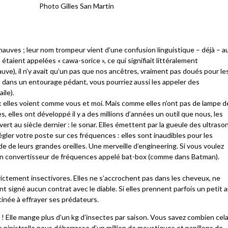
Photo Gilles San Martin
auves ; leur nom trompeur vient d’une confusion linguistique – déjà – a
 étaient appelées « cawa-sorice », ce qui signifiait littéralement
auve), il n’y avait qu’un pas que nos ancêtres, vraiment pas doués pour le
r, dans un entourage pédant, vous pourriez aussi les appeler des
ile).
: elles voient comme vous et moi. Mais comme elles n’ont pas de lampe d
 elles ont développé il y a des millions d’années un outil que nous, les
rt au siècle dernier : le sonar. Elles émettent par la gueule des ultraso
régler votre poste sur ces fréquences : elles sont inaudibles pour les
ide de leurs grandes oreilles. Une merveille d’engineering. Si vous voulez
r un convertisseur de fréquences appelé bat-box (comme dans Batman).
ctement insectivores. Elles ne s’accrochent pas dans les cheveux, ne
 signé aucun contrat avec le diable. Si elles prennent parfois un petit a
inée à effrayer ses prédateurs.
it ! Elle mange plus d’un kg d’insectes par saison. Vous savez combien cel
 pipistrelle nous débarrasse d’un million de moustiques et papillons de