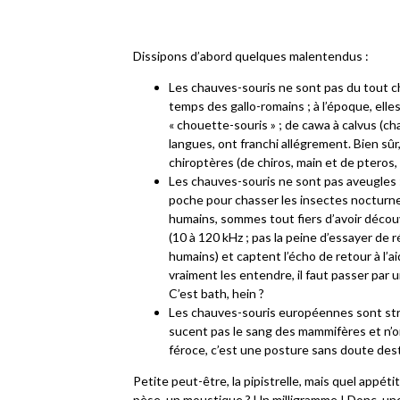
Dissipons d’abord quelques malentendus :
Les chauves-souris ne sont pas du tout ch
temps des gallo-romains ; à l’époque, elles
« chouette-souris » ; de cawa à calvus (ch
langues, ont franchi allégrement. Bien sû
chiroptères (de chiros, main et de pteros, a
Les chauves-souris ne sont pas aveugles 
poche pour chasser les insectes nocturnes,
humains, sommes tout fiers d’avoir découve
(10 à 120 kHz ; pas la peine d’essayer de 
humains) et captent l’écho de retour à l’a
vraiment les entendre, il faut passer pa
C’est bath, hein ?
Les chauves-souris européennes sont stri
sucent pas le sang des mammifères et n’ont
féroce, c’est une posture sans doute dest
Petite peut-être, la pipistrelle, mais quel appét
pèse, un moustique ? Un milligramme ! Donc, une