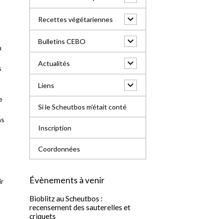
Recettes végétariennes
Bulletins CEBO
u
Actualités
s
Liens
e
Si le Scheutbos m'était conté
ns
Inscription
Coordonnées
Évènements à venir
ir
Bioblitz au Scheutbos :
recensement des sauterelles et
a
criquets