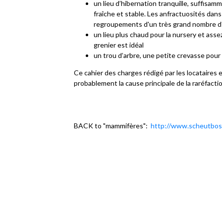
un lieu d’hibernation tranquille, suffisa
fraîche et stable. Les anfractuosités dans
regroupements d'un très grand nombre d'i
un lieu plus chaud pour la nursery et asse
grenier est idéal
un trou d’arbre, une petite crevasse pour 
Ce cahier des charges rédigé par les locataires
probablement la cause principale de la raréfacti
BACK to "mammifères":
http://www.scheutbos