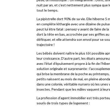
nuit par an, et c’est nettement plus sympa que le 
tout le temps.
La pipistrelle dort 90% de sa vie. Elle hiberne 5
en complète léthargie avec une dizaine de pulsat
peut lui être fatal : pensez-y avant de faire de la
dort la tête en bas, accrochée par ses griffes au
déféquer, et elle attendra son envol pour se sou
trajectoire !
Les bébés doivent naître le plus tôt possible ap
leur croissance. D’autre part, les ébats amoure
avec l’état d’épuisement propre à la fin de l’hi
solution originale et surprenante : l’accouplem
qui brise la membrane de la poche au printemps,
petits naissent au mois de mai, en pleine abon
dans une colonie, véritable nursery où les unes
insectes. Pendant que les mâles vaquent à leurs
La profession d’agent immobilier est très porteu
souris de trois types de logement :