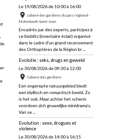
Le 19/08/2026
de 10:00
à 16:00
cabane des gardiens du parc régional -
Molenbeek-Saint-Jean
nt
Encadrés par des experts, participez à
ce bioblitz (inventaire éclair) organisé
e
dans le cadre d'un grand recensement
 de
des Orthoptères de la Région br ...
Evolutie : seks, drugs en geweld
rer
Le 30/08/2026
de 09:30
à 12:00
Cabane des gardiens
ne
Een ongerepte natuurgebied biedt
e
een idyllisch en romantisch beeld. Zo
is het ook. Maar achter het scherm
voordoen zich gruwelijke minidrama’s.
Van se ...
Evolution : sexe, drogues et
violence
Le 30/08/2026
de 14:00
à 16:15