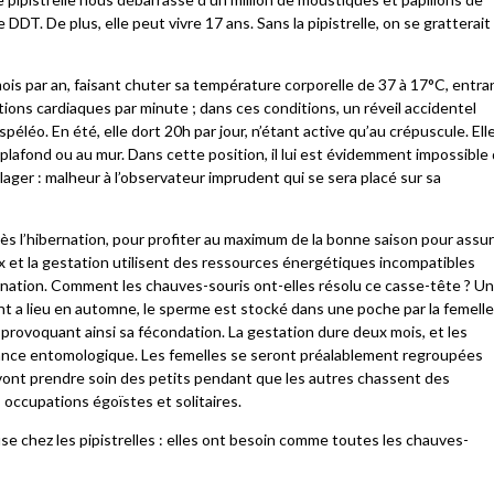
DDT. De plus, elle peut vivre 17 ans. Sans la pipistrelle, on se gratterait
 mois par an, faisant chuter sa température corporelle de 37 à 17°C, entra
ions cardiaques par minute ; dans ces conditions, un réveil accidentel
 spéléo. En été, elle dort 20h par jour, n’étant active qu’au crépuscule. Ell
 plafond ou au mur. Dans cette position, il lui est évidemment impossible
lager : malheur à l’observateur imprudent qui se sera placé sur sa
rès l’hibernation, pour profiter au maximum de la bonne saison pour assu
ux et la gestation utilisent des ressources énergétiques incompatibles
bernation. Comment les chauves-souris ont-elles résolu ce casse-tête ? U
ent a lieu en automne, le sperme est stocké dans une poche par la femell
 provoquant ainsi sa fécondation. La gestation dure deux mois, et les
dance entomologique. Les femelles se seront préalablement regroupées
 vont prendre soin des petits pendant que les autres chassent des
 occupations égoïstes et solitaires.
se chez les pipistrelles : elles ont besoin comme toutes les chauves-