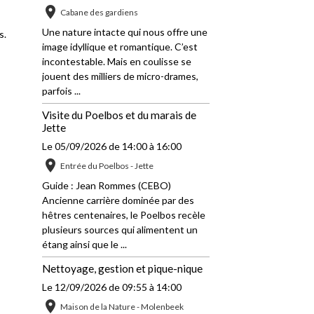
Cabane des gardiens
Une nature intacte qui nous offre une
s.
image idyllique et romantique. C’est
incontestable. Mais en coulisse se
jouent des milliers de micro-drames,
parfois ...
Visite du Poelbos et du marais de
Jette
Le 05/09/2026
de 14:00
à 16:00
Entrée du Poelbos - Jette
Guide : Jean Rommes (CEBO)
Ancienne carrière dominée par des
hêtres centenaires, le Poelbos recèle
plusieurs sources qui alimentent un
étang ainsi que le ...
Nettoyage, gestion et pique-nique
Le 12/09/2026
de 09:55
à 14:00
Maison de la Nature - Molenbeek