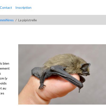
Contact
Inscription
mmifères
La pipistrelle
is bien
êmement
s
cm (y
poids
et au
tes