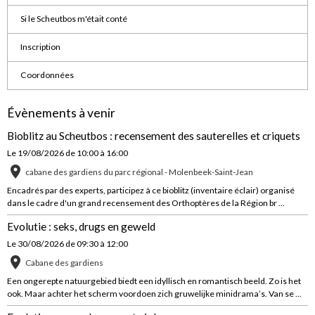
Si le Scheutbos m'était conté
Inscription
Coordonnées
Évènements à venir
Bioblitz au Scheutbos : recensement des sauterelles et criquets
Le 19/08/2026
de 10:00
à 16:00
cabane des gardiens du parc régional - Molenbeek-Saint-Jean
Encadrés par des experts, participez à ce bioblitz (inventaire éclair) organisé
dans le cadre d'un grand recensement des Orthoptères de la Région br ...
Evolutie : seks, drugs en geweld
Le 30/08/2026
de 09:30
à 12:00
Cabane des gardiens
Een ongerepte natuurgebied biedt een idyllisch en romantisch beeld. Zo is het
ook. Maar achter het scherm voordoen zich gruwelijke minidrama’s. Van se ...