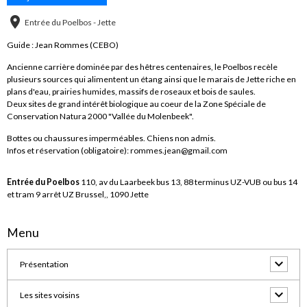
Entrée du Poelbos - Jette
Guide : Jean Rommes (CEBO)
Ancienne carrière dominée par des hêtres centenaires, le Poelbos recèle
plusieurs sources qui alimentent un étang ainsi que le marais de Jette riche en
plans d'eau, prairies humides, massifs de roseaux et bois de saules.
Deux sites de grand intérêt biologique au coeur de la Zone Spéciale de
Conservation Natura 2000 "Vallée du Molenbeek".
Bottes ou chaussures imperméables. Chiens non admis.
Infos et réservation (obligatoire): rommes.jean@gmail.com
Entrée du Poelbos
110, av du Laarbeek bus 13, 88 terminus UZ-VUB ou bus 14
et tram 9 arrêt UZ Brussel,, 1090 Jette
Menu
Présentation
Les sites voisins