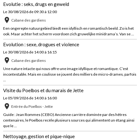
Evolutie : seks, drugs en geweld
Le 30/08/2026
de 09:30
à 12:00
Cabane des gardiens
Een ongerepte natuurgebied biedt een idyllisch en romantisch beeld. Zo is het
ook. Maar achter het scherm voordoen zich gruwelijke minidrama’s. Van se ...
Evolution : sexe, drogues et violence
Le 30/08/2026
de 14:00
à 16:15
Cabane des gardiens
Une nature intacte qui nous offre une image idyllique et romantique. C’est
incontestable. Mais en coulisse se jouent des milliers de micro-drames, parfois
...
Visite du Poelbos et du marais de Jette
Le 05/09/2026
de 14:00
à 16:00
Entrée du Poelbos - Jette
Guide : Jean Rommes (CEBO) Ancienne carrière dominée par des hêtres
centenaires, le Poelbos recèle plusieurs sources qui alimentent un étang ainsi
que le ...
Nettoyage, gestion et pique-nique