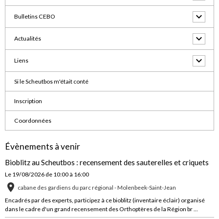
Bulletins CEBO
Actualités
Liens
Si le Scheutbos m'était conté
Inscription
Coordonnées
Évènements à venir
Bioblitz au Scheutbos : recensement des sauterelles et criquets
Le 19/08/2026
de 10:00
à 16:00
cabane des gardiens du parc régional - Molenbeek-Saint-Jean
Encadrés par des experts, participez à ce bioblitz (inventaire éclair) organisé
dans le cadre d'un grand recensement des Orthoptères de la Région br ...