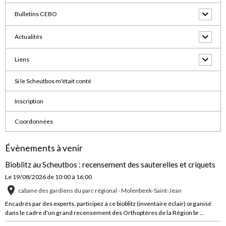
Bulletins CEBO
Actualités
Liens
Si le Scheutbos m'était conté
Inscription
Coordonnées
Évènements à venir
Bioblitz au Scheutbos : recensement des sauterelles et criquets
Le 19/08/2026
de 10:00
à 16:00
cabane des gardiens du parc régional - Molenbeek-Saint-Jean
Encadrés par des experts, participez à ce bioblitz (inventaire éclair) organisé
dans le cadre d'un grand recensement des Orthoptères de la Région br ...