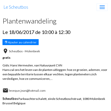
Le Scheutbos
Plantenwandeling
Le 18/06/2017
de 10:00
à 12:30
Ajouter au calendrier
Scheutbos - Molenbeek
gratis
Gids: Hans Vermeulen, van Natuurpunt CVN
Hans zal ons het leven van de planten uitleggen: hoe ze groeien, ademen, voor
een bepaalde territorie tussen elkaar vechten, tegen planteneters zich
verdedigen, hoe ze communiceren,…
leveque.jean@hotmail.com
Scheutbos
Parkwachterschalett, einde Scheutboschstraat, 1080 Molenbeek
Brussel Belgique