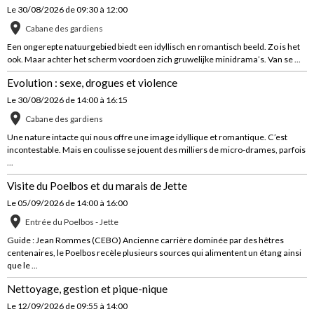
Le 30/08/2026
de 09:30
à 12:00
Cabane des gardiens
Een ongerepte natuurgebied biedt een idyllisch en romantisch beeld. Zo is het
ook. Maar achter het scherm voordoen zich gruwelijke minidrama’s. Van se ...
Evolution : sexe, drogues et violence
Le 30/08/2026
de 14:00
à 16:15
Cabane des gardiens
Une nature intacte qui nous offre une image idyllique et romantique. C’est
incontestable. Mais en coulisse se jouent des milliers de micro-drames, parfois
...
Visite du Poelbos et du marais de Jette
Le 05/09/2026
de 14:00
à 16:00
Entrée du Poelbos - Jette
Guide : Jean Rommes (CEBO) Ancienne carrière dominée par des hêtres
centenaires, le Poelbos recèle plusieurs sources qui alimentent un étang ainsi
que le ...
Nettoyage, gestion et pique-nique
Le 12/09/2026
de 09:55
à 14:00