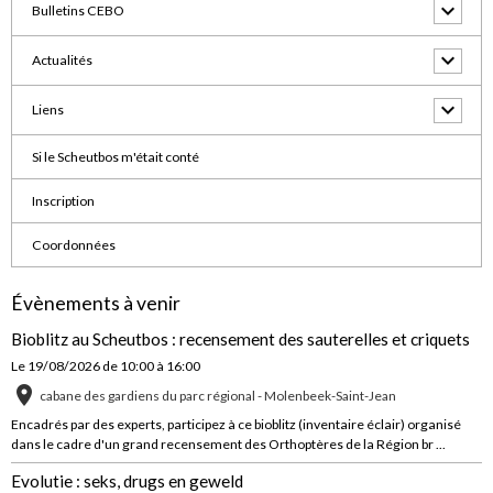
Bulletins CEBO
Actualités
Liens
Si le Scheutbos m'était conté
Inscription
Coordonnées
Évènements à venir
Bioblitz au Scheutbos : recensement des sauterelles et criquets
Le 19/08/2026
de 10:00
à 16:00
cabane des gardiens du parc régional - Molenbeek-Saint-Jean
Encadrés par des experts, participez à ce bioblitz (inventaire éclair) organisé
dans le cadre d'un grand recensement des Orthoptères de la Région br ...
Evolutie : seks, drugs en geweld