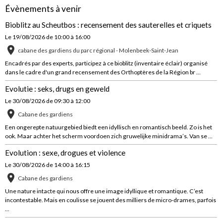
Évènements à venir
Bioblitz au Scheutbos : recensement des sauterelles et criquets
Le 19/08/2026
de 10:00
à 16:00
cabane des gardiens du parc régional - Molenbeek-Saint-Jean
Encadrés par des experts, participez à ce bioblitz (inventaire éclair) organisé
dans le cadre d'un grand recensement des Orthoptères de la Région br ...
Evolutie : seks, drugs en geweld
Le 30/08/2026
de 09:30
à 12:00
Cabane des gardiens
Een ongerepte natuurgebied biedt een idyllisch en romantisch beeld. Zo is het
ook. Maar achter het scherm voordoen zich gruwelijke minidrama’s. Van se ...
Evolution : sexe, drogues et violence
Le 30/08/2026
de 14:00
à 16:15
Cabane des gardiens
Une nature intacte qui nous offre une image idyllique et romantique. C’est
incontestable. Mais en coulisse se jouent des milliers de micro-drames, parfois
...